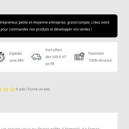
trepreneur, petite et moyenne entreprise, grand compte, créez votre
pour commander nos produits et développer vos ventes !
Port offert
Expédié
Paiement
dès 500 € HT
sous 48h
100% sécurisé
en FR
0 avis
/
Ecrire un avis