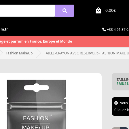
0.00€
um.fr
+33 4 91 37 0
age et parfum en France, Europe et Monde
Fashion MakeUp
TAILLE-CRAYON AVEC RÉSERVOIR - FASHION MAKE 
TAILLE
FMU21
Vous 
Cliquez i