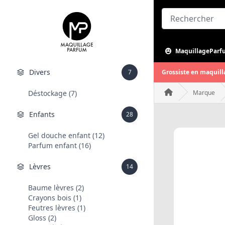
MaquillageParf
Divers
7
Grossiste en maquill
Déstockage (7)
Marque
Enfants
28
Gel douche enfant (12)
Parfum enfant (16)
Lèvres
14
Baume lèvres (2)
Crayons bois (1)
Feutres lèvres (1)
Gloss (2)