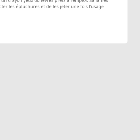
 un crayon yeux ou lèvres prêts à l'emploi. Sa lames
ter les épluchures et de les jeter une fois l’usage