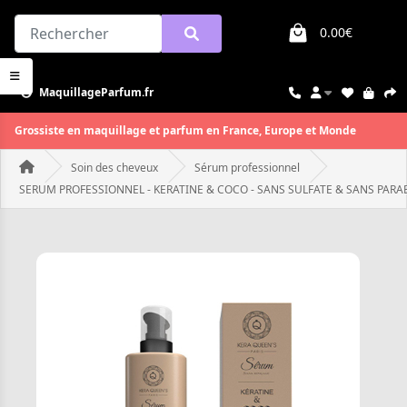
0.00€
MaquillageParfum.fr
Grossiste en maquillage et parfum en France, Europe et Monde
Soin des cheveux
Sérum professionnel
SERUM PROFESSIONNEL - KERATINE & COCO - SANS SULFATE & SANS PARAB