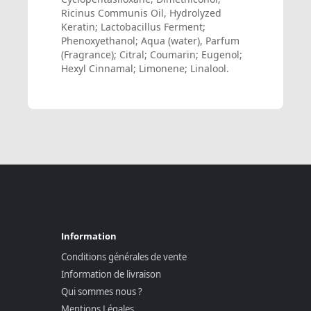
Ricinus Communis Oil, Hydrolyzed
Keratin; Lactobacillus Ferment;
Phenoxyethanol; Aqua (water), Parfum
(Fragrance); Citral; Coumarin; Eugenol;
Hexyl Cinnamal; Limonene; Linalool.
Information
Conditions générales de vente
Information de livraison
Qui sommes nous ?
Mentions Légales