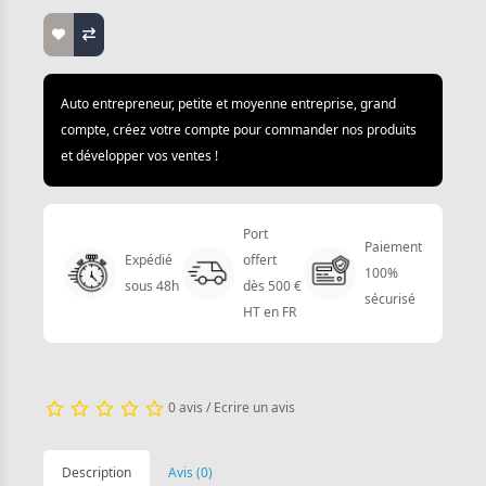
Auto entrepreneur, petite et moyenne entreprise, grand
compte, créez votre compte pour commander nos produits
et développer vos ventes !
Port
Paiement
Expédié
offert
100%
sous 48h
dès 500 €
sécurisé
HT en FR
0 avis
/
Ecrire un avis
Description
Avis (0)