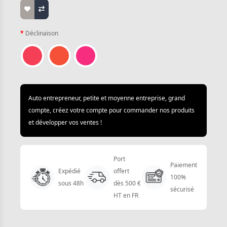
Déclinaison
Auto entrepreneur, petite et moyenne entreprise, grand
compte, créez votre compte pour commander nos produits
et développer vos ventes !
Port
Paiement
Expédié
offert
100%
sous 48h
dès 500 €
sécurisé
HT en FR