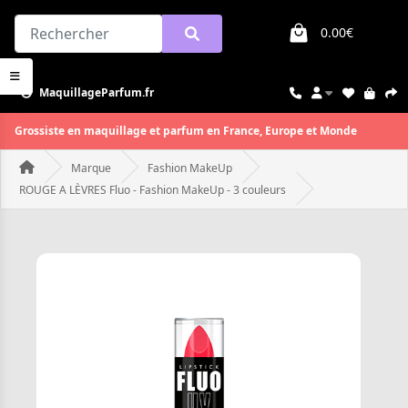
0.00€
MaquillageParfum.fr
Grossiste en maquillage et parfum en France, Europe et Monde
Marque
Fashion MakeUp
ROUGE A LÈVRES Fluo - Fashion MakeUp - 3 couleurs