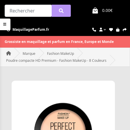
0.00€
MaquillageParfum.fr
Grossiste en maquillage et parfum en France, Europe et Monde
Marque
Fashion MakeUp
Poudre compacte HD Premium - Fashion MakeUp - 8 Couleurs