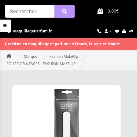
0.00€
MaquillageParfum.fr
Grossiste en maquillage et parfum en France, Europe et Monde
Marque
Fashion MakeUp
POLISSOIR 4 FACES - FASHION MAKE UP