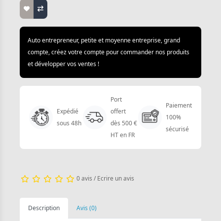
Auto entrepreneur, petite et moyenne entreprise, grand
compte, créez votre compte pour commander nos produits
et développer vos ventes !
Port
Paiement
Expédié
offert
100%
sous 48h
dès 500 €
sécurisé
HT en FR
0 avis
/
Ecrire un avis
Description
Avis (0)