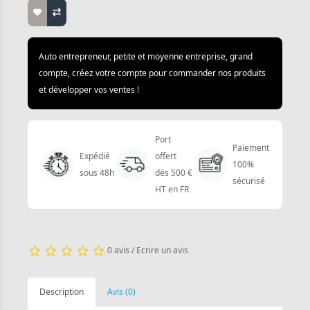
Auto entrepreneur, petite et moyenne entreprise, grand
compte, créez votre compte pour commander nos produits
et développer vos ventes !
Port
Paiement
Expédié
offert
100%
sous 48h
dès 500 €
sécurisé
HT en FR
0 avis
/
Ecrire un avis
Description
Avis (0)