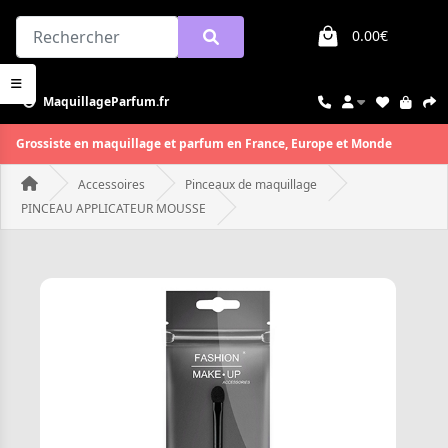
0.00€
MaquillageParfum.fr
Grossiste en maquillage et parfum en France, Europe et Monde
Accessoires
Pinceaux de maquillage
PINCEAU APPLICATEUR MOUSSE