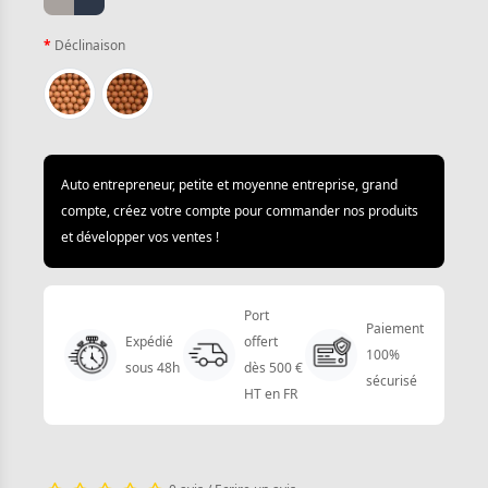
Déclinaison
Auto entrepreneur, petite et moyenne entreprise, grand
compte, créez votre compte pour commander nos produits
et développer vos ventes !
Port
Paiement
Expédié
offert
100%
sous 48h
dès 500 €
sécurisé
HT en FR