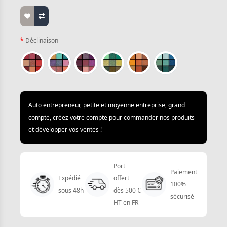
Déclinaison
Auto entrepreneur, petite et moyenne entreprise, grand
compte, créez votre compte pour commander nos produits
et développer vos ventes !
Port
Paiement
Expédié
offert
100%
sous 48h
dès 500 €
sécurisé
HT en FR