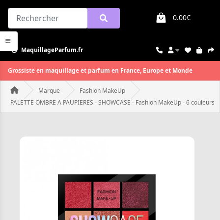
0.00€
MaquillageParfum.fr
Grossiste en maquillage et parfum en France, Europe et Monde
Marque
Fashion MakeUp
PALETTE OMBRE A PAUPIERES - SHOWCASE - Fashion MakeUp - 6 couleurs