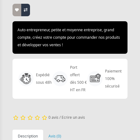
Auto entrepreneur, petite et moyenne entreprise, grand
compte, créez votre compte pour commander nos produits
et développer vos ventes !
Port
Paiement
Expédié
offert
100%
sous 48h
dès 500 €
sécurisé
HT en FR
0 avis
/
Ecrire un avis
Description
Avis (0)