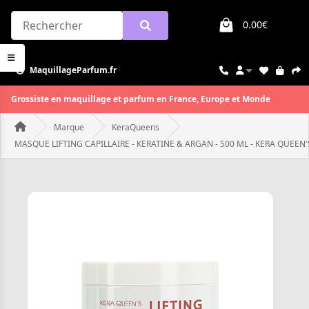
0.00€
MaquillageParfum.fr
Grossiste en maquillage et parfum en France, Europe et Monde
Marque
KeraQueens
MASQUE LIFTING CAPILLAIRE - KERATINE & ARGAN - 500 ML - KERA QUEEN'