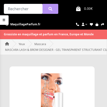
0.00€
MaquillageParfum.fr
Grossiste en maquillage et parfum en France, Europe et Monde
Yeux
Mascara
MASCARA LASH & BROW DESIGNER - GEL TRANSPARENT STRUCTURANT CILS