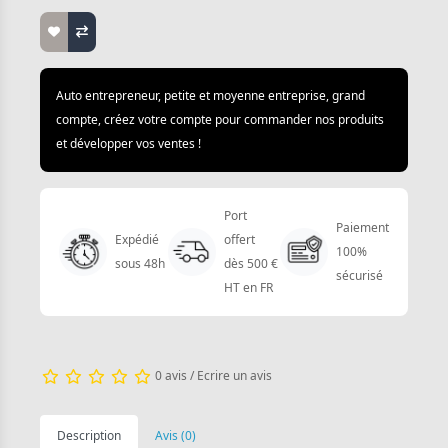
Auto entrepreneur, petite et moyenne entreprise, grand
compte, créez votre compte pour commander nos produits
et développer vos ventes !
Port
Paiement
Expédié
offert
100%
sous 48h
dès 500 €
sécurisé
HT en FR
0 avis
/
Ecrire un avis
Description
Avis (0)