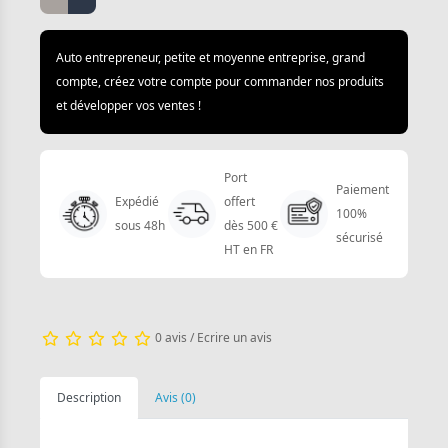
Auto entrepreneur, petite et moyenne entreprise, grand
compte, créez votre compte pour commander nos produits
et développer vos ventes !
Port
Paiement
Expédié
offert
100%
sous 48h
dès 500 €
sécurisé
HT en FR
0 avis
/
Ecrire un avis
Description
Avis (0)