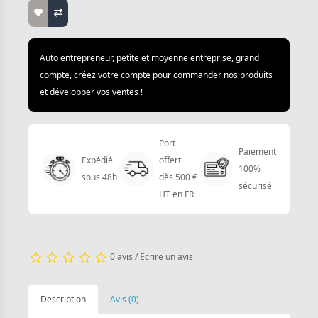
Auto entrepreneur, petite et moyenne entreprise, grand
compte, créez votre compte pour commander nos produits
et développer vos ventes !
Port
Paiement
Expédié
offert
100%
sous 48h
dès 500 €
sécurisé
HT en FR
0 avis
/
Ecrire un avis
Description
Avis (0)