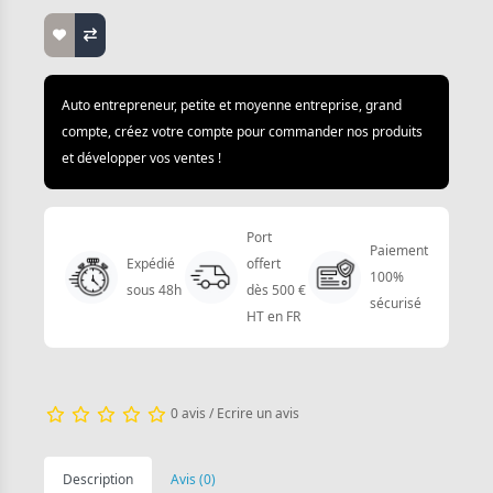
Auto entrepreneur, petite et moyenne entreprise, grand
compte, créez votre compte pour commander nos produits
et développer vos ventes !
Port
Paiement
Expédié
offert
100%
sous 48h
dès 500 €
sécurisé
HT en FR
0 avis
/
Ecrire un avis
Description
Avis (0)