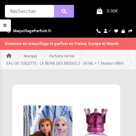
0.00€
MaquillageParfum.fr
Grossiste en maquillage et parfum en France, Europe et Monde
Marque
Parfums AirVal
EAU DE TOILETTE - LA REINE DES NEIGES 2 - 30 ML + 1 Testeur offert