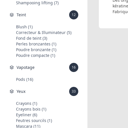
Des ong
Shampooing lifting (7)
kératine
Fabriqu
Teint
12
Blush (1)
Correcteur & Illuminateur (5)
Fond de teint (3)
Perles bronzantes (1)
Poudre bronzante (1)
Poudre compacte (1)
Vapotage
16
Pods (16)
Yeux
33
Crayons (1)
Crayons bois (1)
Eyeliner (6)
Feutres sourcils (1)
Mascara (11)