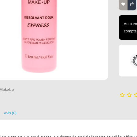
Auto en
compte 
 MakeUp
Avis (0)