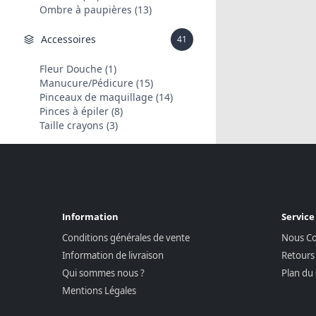
Ombre à paupières (13)
Accessoires
41
Fleur Douche (1)
Manucure/Pédicure (15)
Pinceaux de maquillage (14)
Pinces à épiler (8)
Taille crayons (3)
Information
Service
Conditions générales de vente
Nous Co
Information de livraison
Retours
Qui sommes nous ?
Plan du 
Mentions Légales