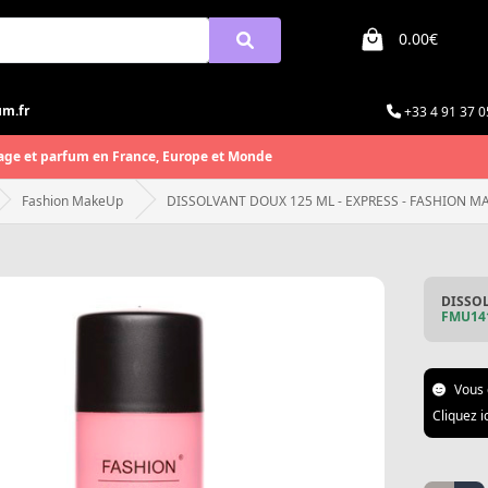
0.00€
um.fr
+33 4 91 37 0
age et parfum en France, Europe et Monde
Fashion MakeUp
DISSOLVANT DOUX 125 ML - EXPRESS - FASHION M
DISSOL
FMU14
Vous 
Cliquez i