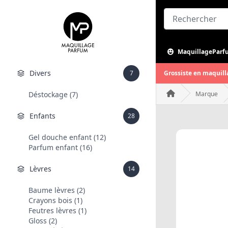
MaquillageParf
Divers
7
Grossiste en maquill
Déstockage (7)
Marque
Enfants
28
Gel douche enfant (12)
Parfum enfant (16)
Lèvres
14
Baume lèvres (2)
Crayons bois (1)
Feutres lèvres (1)
Gloss (2)