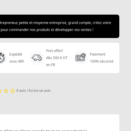
trepreneur, petite et moyenne entreprise, grand compte, créez votre
pour commander nos produits et développer vos ventes !
Port offert
Expédié
Paiement
dès 500 € HT
sous 48h
100% sécurisé
en FR
0 avis
/
Ecrire un avis