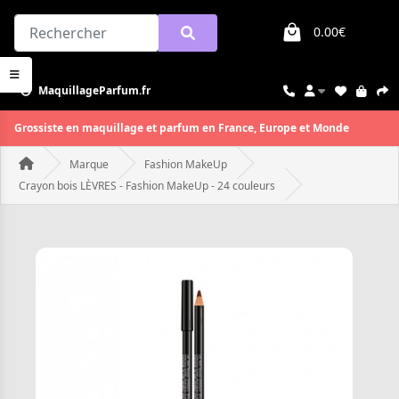
0.00€
MaquillageParfum.fr
Grossiste en maquillage et parfum en France, Europe et Monde
Marque
Fashion MakeUp
Crayon bois LÈVRES - Fashion MakeUp - 24 couleurs