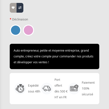
Déclinaison
Auto entrepreneur, petite et moyenne entreprise, grand
compte, créez votre compte pour commander nos produits
et développer vos ventes !
Port
Paiement
Expédié
offert
100%
sous 48h
dès 500 €
sécurisé
HT en FR