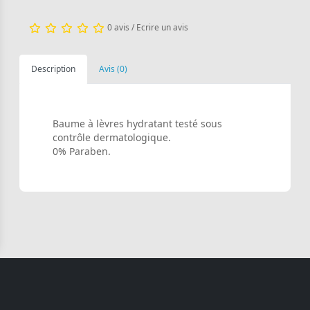
0 avis
/
Ecrire un avis
Description
Avis (0)
Baume à lèvres hydratant testé sous
contrôle dermatologique.
0% Paraben.