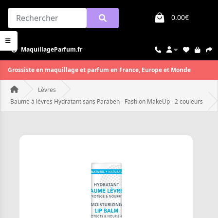
0.00€
MaquillageParfum.fr
Grossiste en maquillage et parfum en France, Europe et Monde
Lèvres
Baume à lèvres Hydratant sans Paraben - Fashion MakeUp - 2 couleurs