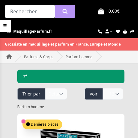
0.00€
MaquillageParfum.fr
Grossiste en maquillage et parfum en France, Europe et Monde
Parfums & Corps
Parfum homme
Trier par
Voir
Parfum homme
Denières pièces