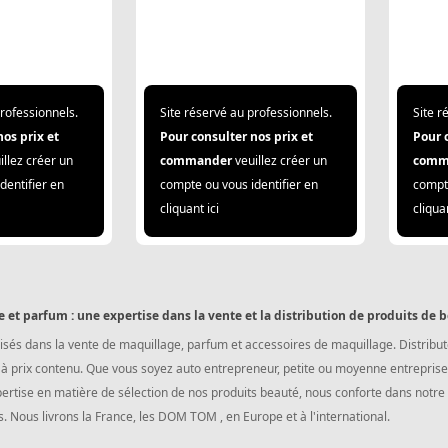
professionnels.
Site réservé au professionnels.
Site r
nos prix et
Pour consulter nos prix et
Pour 
illez créer un
commander
veuillez créer un
comm
dentifier en
compte ou vous identifier en
compte
cliquant ici
cliquan
 et parfum : une expertise dans la vente et la distribution de produits de 
és dans la vente de maquillage, parfum et accessoires de maquillage. Distribut
 à prix contenu. Que vous soyez auto entrepreneur, petite ou moyenne entrepris
tise en matière de sélection de nos produits beauté, nous conforte dans notre p
. Nous livrons la France, les DOM TOM , en Europe et à l'international.