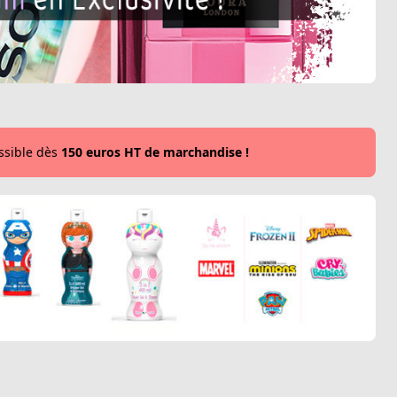
sible dès
150 euros HT de marchandise !