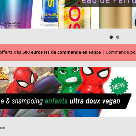
 offerts dès
500 euros HT de commande en Fance
| Commande pos
nce