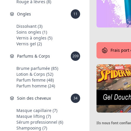
Rouge à lèvres (8)
Ongles
11
Dissolvant (3)
Soins ongles (1)
Vernis à ongles (5)
Vernis gel (2)
Frais port
Parfums & Corps
209
Brume parfumée (85)
Lotion & Corps (52)
Parfum femme (48)
Parfum homme (24)
Soin des cheveux
34
Masque capillaire (7)
Masque lifting (7)
Sérum professionnel (6)
Ils nous font confia
Shampooing (7)