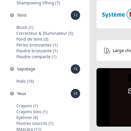
Shampooing lifting (7)
Teint
12
Blush (1)
Correcteur & Illuminateur (5)
Fond de teint (3)
Perles bronzantes (1)
Large ch
Poudre bronzante (1)
Poudre compacte (1)
Vapotage
16
Pods (16)
Yeux
33
Crayons (1)
Crayons bois (1)
Eyeliner (6)
Feutres sourcils (1)
Mascara (11)