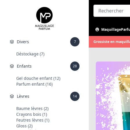
MaquillageParf
Divers
7
Grossiste en maquill
Déstockage (7)
Enfants
28
Gel douche enfant (12)
Parfum enfant (16)
Lèvres
14
Baume lèvres (2)
Crayons bois (1)
Feutres lèvres (1)
Gloss (2)