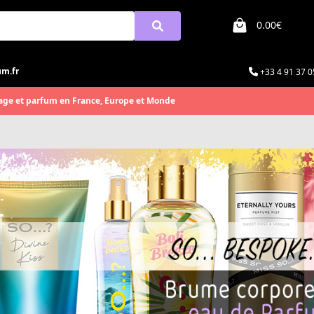
0.00€
um.fr
+33 4 91 37 0
age et parfum en France, Europe et Monde